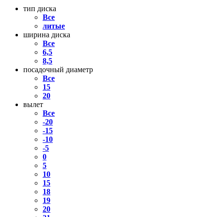
тип диска
Все
литые
ширина диска
Все
6,5
8,5
посадочный диаметр
Все
15
20
вылет
Все
-20
-15
-10
-5
0
5
10
15
18
19
20