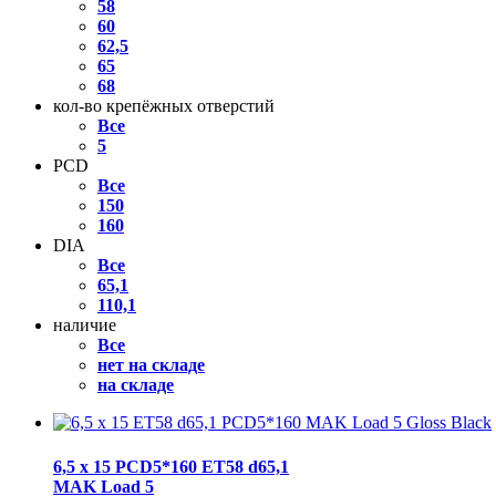
58
60
62,5
65
68
кол-во крепёжных отверстий
Все
5
PCD
Все
150
160
DIA
Все
65,1
110,1
наличие
Все
нет на складе
на складе
6,5 x 15 PCD5*160 ET58 d65,1
MAK Load 5