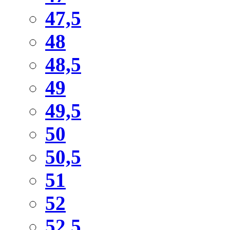
47,5
48
48,5
49
49,5
50
50,5
51
52
52,5