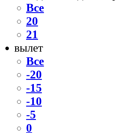
Все
20
21
вылет
Все
-20
-15
-10
-5
0