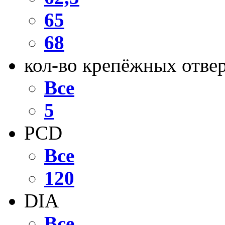
65
68
кол-во крепёжных отве
Все
5
PCD
Все
120
DIA
Все