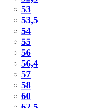
53
53,5
54
55
56
56,4
57
58
60
62,5