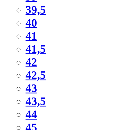
39,5
40
41
41,5
42
42,5
43
43,5
44
45