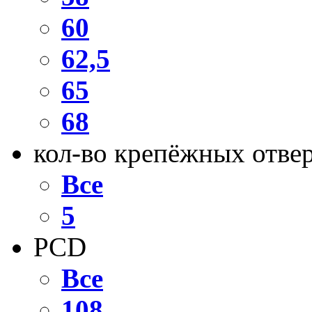
60
62,5
65
68
кол-во крепёжных отве
Все
5
PCD
Все
108