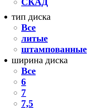
СКАД
тип диска
Все
литые
штампованные
ширина диска
Все
6
7
7,5