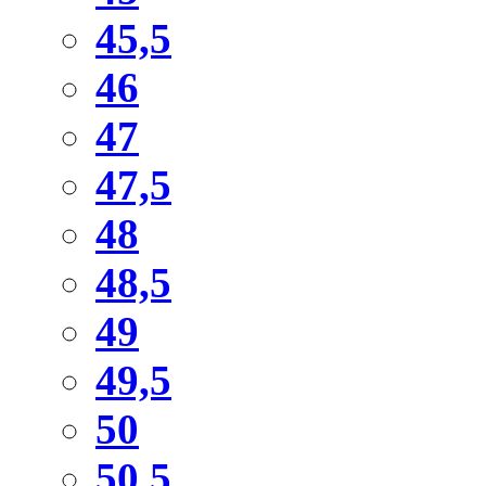
45,5
46
47
47,5
48
48,5
49
49,5
50
50,5