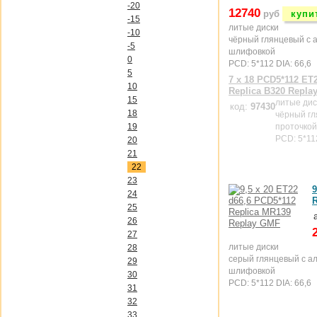
-20
12740
руб
купи
-15
литые диски
-10
чёрный глянцевый с 
-5
шлифовкой
0
PCD: 5*112 DIA: 66,6
5
7 x 18 PCD5*112 ET2
10
Replica B320 Repla
15
литые дис
код:
97430
18
чёрный гл
19
проточкой
PCD: 5*112
20
21
22
23
9
24
R
25
26
27
литые диски
28
серый глянцевый с а
29
шлифовкой
30
PCD: 5*112 DIA: 66,6
31
32
33