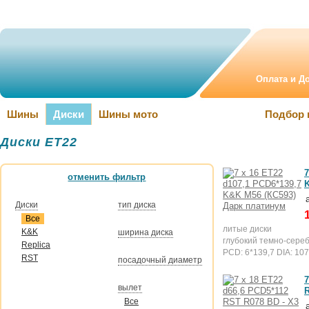
Оплата и Д
Шины
Диски
Шины мото
Подбор 
Диски ET22
7
отменить фильтр
Диски
тип диска
Все
литые диски
K&K
ширина диска
глубокий темно-сере
Replica
PCD: 6*139,7 DIA: 107
RST
посадочный диаметр
7
вылет
Все