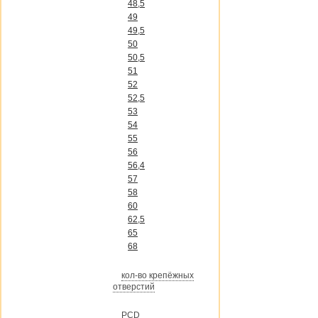
48,5
49
49,5
50
50,5
51
52
52,5
53
54
55
56
56,4
57
58
60
62,5
65
68
кол-во крепёжных
отверстий
PCD