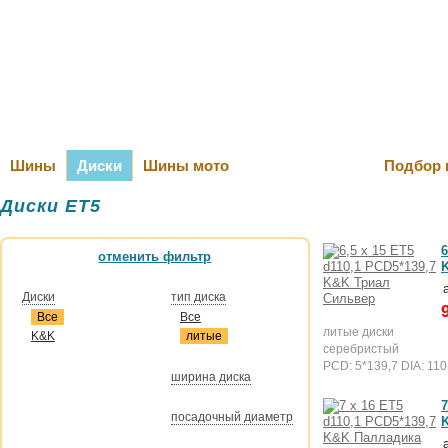
Оплата и Д
Шины
Диски
Шины мото
Подбор 
Диски ET5
6
отменить фильтр
Диски
тип диска
Все
Все
литые диски
K&K
литые
серебристый
PCD: 5*139,7 DIA: 110
ширина диска
7
посадочный диаметр