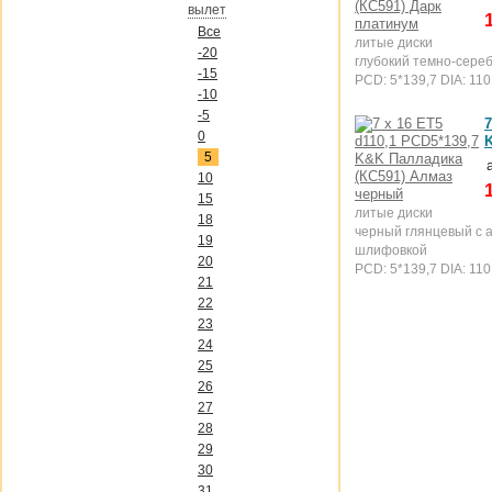
вылет
Все
литые диски
-20
глубокий темно-сере
-15
PCD: 5*139,7 DIA: 110
-10
-5
7
0
5
10
15
литые диски
18
черный глянцевый с 
19
шлифовкой
20
PCD: 5*139,7 DIA: 110
21
22
23
24
25
26
27
28
29
30
31