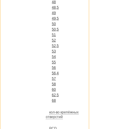
48
48,5
49
49,5
50
50,5
51
52
52,5
53
54
55
56
56,4
57
58
60
62,5
68
кол-во крепёжных
отверстий
PCD