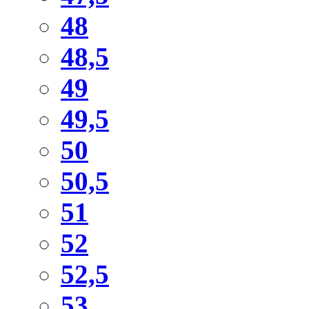
48
48,5
49
49,5
50
50,5
51
52
52,5
53