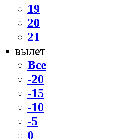
19
20
21
вылет
Все
-20
-15
-10
-5
0