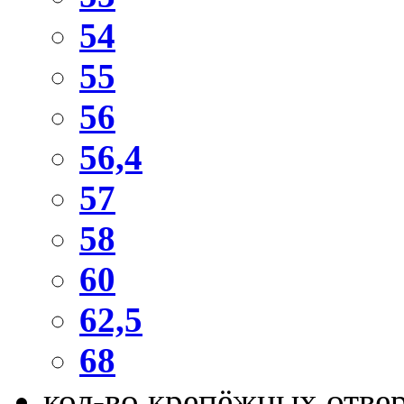
54
55
56
56,4
57
58
60
62,5
68
кол-во крепёжных отве