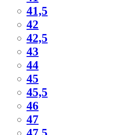
41,5
42
42,5
43
44
45
45,5
46
47
47,5