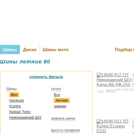
Оплата и Д
Шины
Диски
Шины мото
Подбор 
Шины летние 80
1
отменить фильтр
(
Шины
сезон
летние ш
код:
94927
Все
Все
Hankook
летние
Kumho
зимние
Nokian Tyres
Нижнекамский Ш/З
ширина шины
1
высота профиля