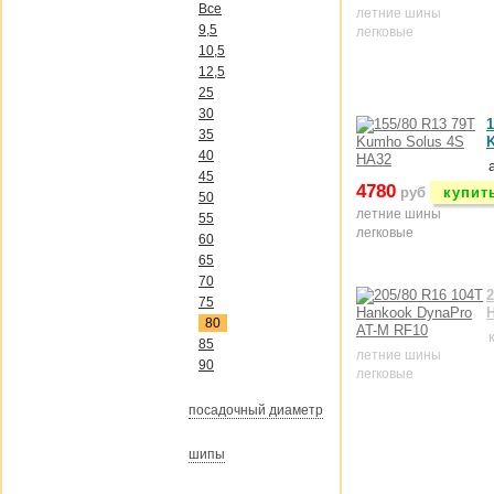
Все
летние шины
9,5
легковые
10,5
12,5
25
30
1
35
40
45
4780
руб
купит
50
летние шины
55
легковые
60
65
70
2
75
80
85
летние шины
90
легковые
посадочный диаметр
шипы