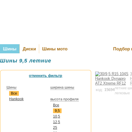
Оплата и Д
Шины
Диски
Шины мото
Подбор 
Шины 9,5 летние
3
отменить фильтр
Шины
ширина шины
летние ш
код:
15694
легковые
Все
Hankook
высота профиля
Все
9,5
10,5
12,5
25