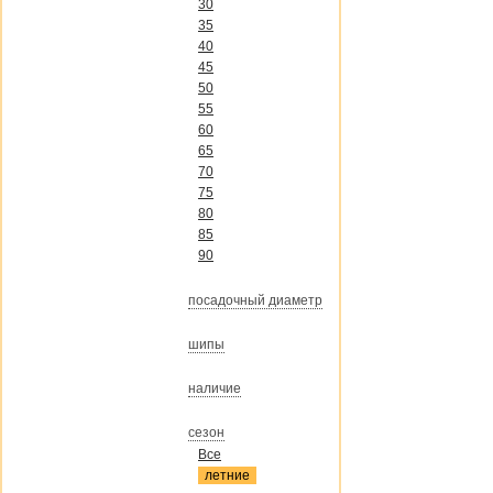
30
35
40
45
50
55
60
65
70
75
80
85
90
посадочный диаметр
шипы
наличие
сезон
Все
летние