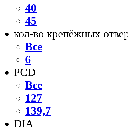
40
45
кол-во крепёжных отве
Все
6
PCD
Все
127
139,7
DIA