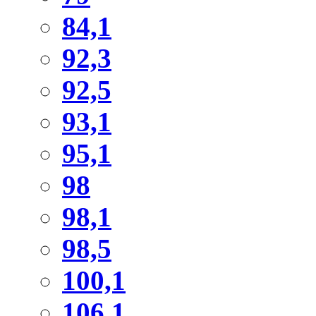
84,1
92,3
92,5
93,1
95,1
98
98,1
98,5
100,1
106,1