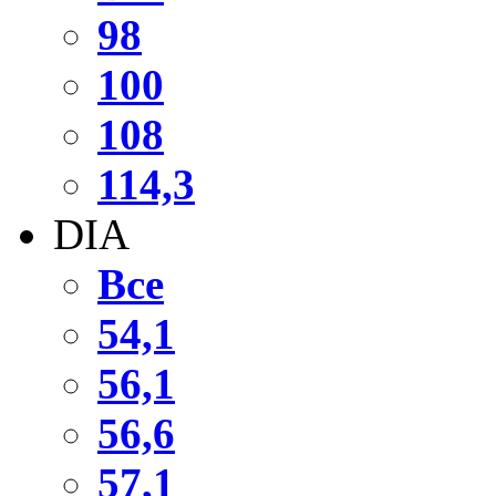
98
100
108
114,3
DIA
Все
54,1
56,1
56,6
57,1