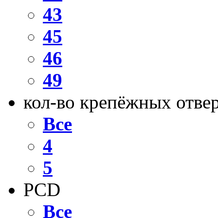
43
45
46
49
кол-во крепёжных отве
Все
4
5
PCD
Все