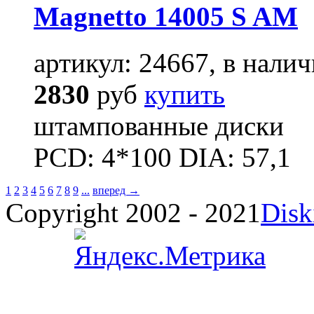
Magnetto 14005 S AM
артикул: 24667, в налич
2830
руб
купить
штампованные диски
PCD: 4*100 DIA: 57,1
1
2
3
4
5
6
7
8
9
...
вперед →
Copyright 2002 - 2021
Disk