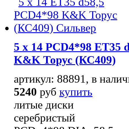
5 x 14 PCD4*98 ET35 d
K&K Торус (КС409)
артикул: 88891, в налич
5240
руб
купить
литые диски
серебристый