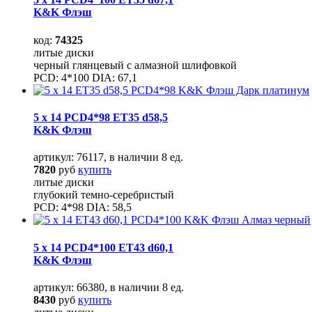
K&K Флэш
код:
74325
литые диски
черный глянцевый с алмазной шлифовкой
PCD: 4*100 DIA: 67,1
5 x 14 PCD4*98 ET35 d58,5
K&K Флэш
артикул: 76117, в наличии 8 ед.
7820
руб
купить
литые диски
глубокий темно-серебристый
PCD: 4*98 DIA: 58,5
5 x 14 PCD4*100 ET43 d60,1
K&K Флэш
артикул: 66380, в наличии 8 ед.
8430
руб
купить