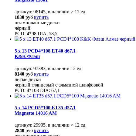
артикул: 96145, в наличии > 12 ед.
1830
руб
купить
штампованные диски
чёрный
PCD: 4*98 DIA: 58,5
5 x 13 PCD4*108 ET40 d67,1
K&K Флэш
артикул: 97383, в наличии 12 ед.
8140
руб
купить
литые диски
черный глянцевый с алмазной шлифовкой
PCD: 4*108 DIA: 67,1
5 x 14 PCD5*100 ET35 d57,1
Magnetto 14016 AM
артикул: 29905, в наличии > 12 ед.
2840
руб
купить
штампованные диски