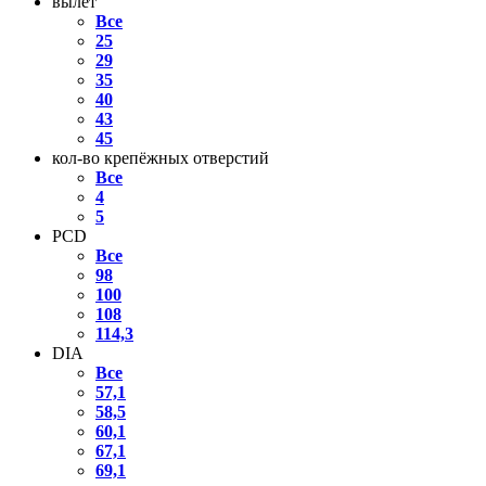
вылет
Все
25
29
35
40
43
45
кол-во крепёжных отверстий
Все
4
5
PCD
Все
98
100
108
114,3
DIA
Все
57,1
58,5
60,1
67,1
69,1