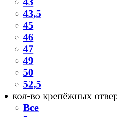
43
43,5
45
46
47
49
50
52,5
кол-во крепёжных отве
Все