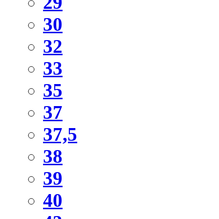
29
30
32
33
35
37
37,5
38
39
40