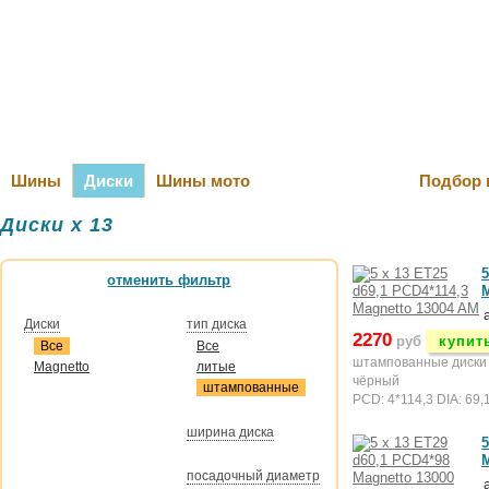
Оплата и Д
Шины
Диски
Шины мото
Подбор 
Диски x 13
5
отменить фильтр
M
Диски
тип диска
2270
руб
купит
Все
Все
штампованные диски
Magnetto
литые
чёрный
штампованные
PCD: 4*114,3 DIA: 69,
ширина диска
5
M
посадочный диаметр