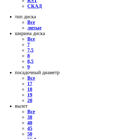
RST
СКАД
тип диска
Все
литые
ширина диска
Все
7
7,5
8
8,5
9
посадочный диаметр
Все
17
18
19
20
вылет
Все
38
40
45
50