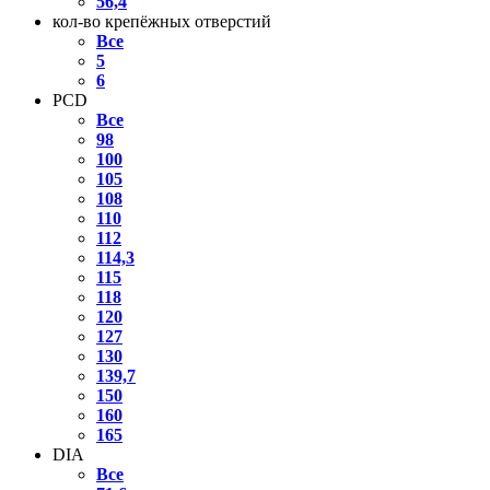
56,4
кол-во крепёжных отверстий
Все
5
6
PCD
Все
98
100
105
108
110
112
114,3
115
118
120
127
130
139,7
150
160
165
DIA
Все