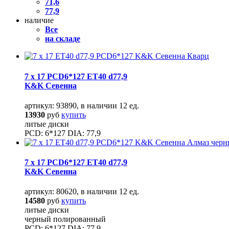
71,6
77,9
наличие
Все
на складе
7 x 17 PCD6*127 ET40 d77,9
K&K Севенна
артикул: 93890, в наличии 12 ед.
13930
руб
купить
литые диски
PCD: 6*127 DIA: 77,9
7 x 17 PCD6*127 ET40 d77,9
K&K Севенна
артикул: 80620, в наличии 12 ед.
14580
руб
купить
литые диски
черный полированный
PCD: 6*127 DIA: 77,9