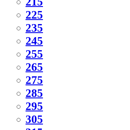
215
225
235
245
255
265
275
285
295
305