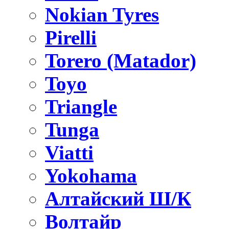
Nokian Tyres
Pirelli
Torero (Matador)
Toyo
Triangle
Tunga
Viatti
Yokohama
Алтайский Ш/К
Волтайр