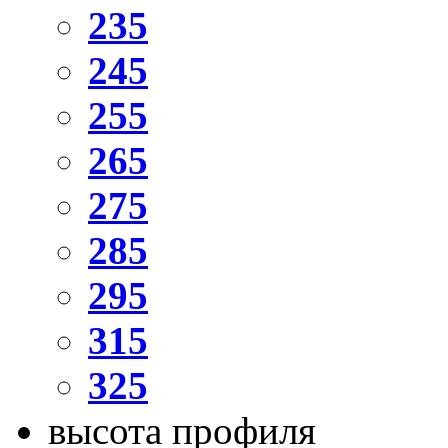
235
245
255
265
275
285
295
315
325
высота профиля