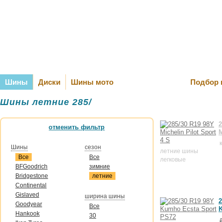
Оплата и Д
Шины
Диски
Шины мото
Подбор 
Шины летние 285/
2
отменить фильтр
M
Шины
сезон
летние шины
Все
Все
легковые
BFGoodrich
зимние
Bridgestone
летние
Continental
Gislaved
ширина шины
2
Goodyear
Все
Hankook
30