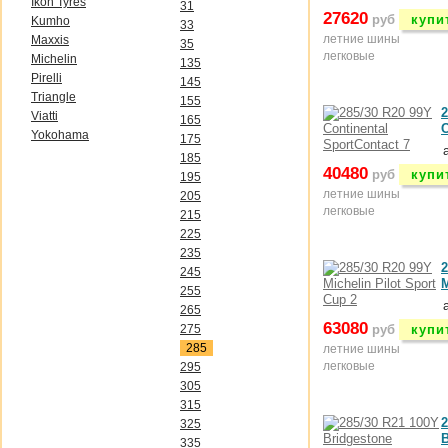
Ikon Tyres
31
27620
руб
купи
Kumho
33
летние шины
Maxxis
35
легковые
Michelin
135
Pirelli
145
Triangle
155
2
Viatti
165
C
Yokohama
175
185
40480
руб
купи
195
летние шины
205
легковые
215
225
235
2
245
M
255
265
63080
275
руб
купи
285
летние шины
легковые
295
305
315
2
325
B
335