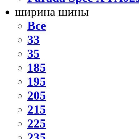
ширина шины
Все
33
35
185
195
205
215
225
235