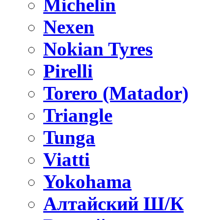
Michelin
Nexen
Nokian Tyres
Pirelli
Torero (Matador)
Triangle
Tunga
Viatti
Yokohama
Алтайский Ш/К