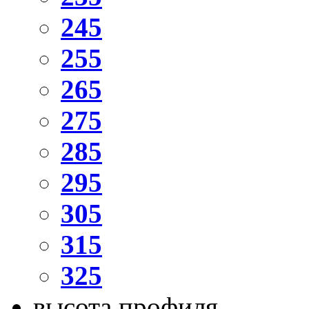
245
255
265
275
285
295
305
315
325
высота профиля