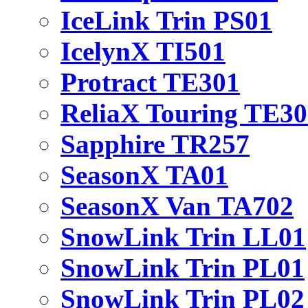
IceLink Trin PS01
IcelynX TI501
Protract TE301
ReliaX Touring TE3
Sapphire TR257
SeasonX TA01
SeasonX Van TA702
SnowLink Trin LL01
SnowLink Trin PL01
SnowLink Trin PL02