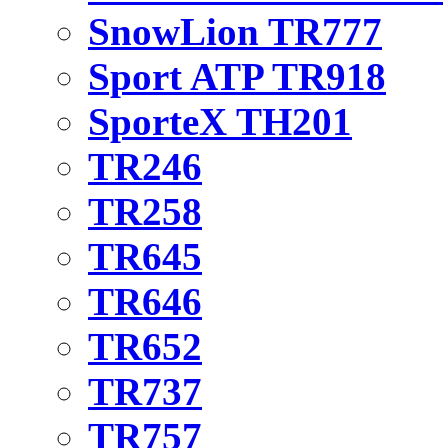
SnowLion TR777
Sport ATP TR918
SporteX TH201
TR246
TR258
TR645
TR646
TR652
TR737
TR757