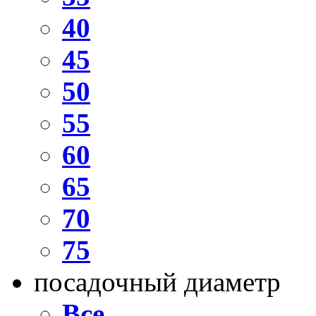
40
45
50
55
60
65
70
75
посадочный диаметр
Все