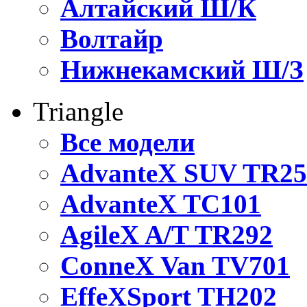
Алтайский Ш/К
Волтайр
Нижнекамский Ш/З
Triangle
Все модели
AdvanteX SUV TR25
AdvanteX TC101
AgileX A/T TR292
ConneX Van TV701
EffeXSport TH202