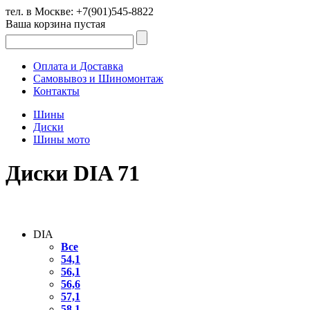
тел. в Москве:
+7(901)545-8822
Ваша корзина пустая
Оплата и Доставка
Самовывоз и Шиномонтаж
Контакты
Шины
Диски
Шины мото
Диски DIA 71
DIA
Все
54,1
56,1
56,6
57,1
58,1