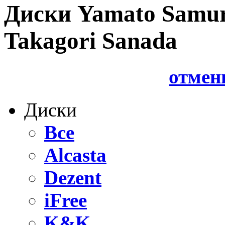
Диски Yamato Samur
Takagori Sanada
отмен
Диски
Все
Alcasta
Dezent
iFree
K&K