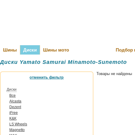
Оплата и Д
Шины
Диски
Шины мото
Подбор 
Диски Yamato Samurai Minamoto-Sunemoto
Товары не найдены
отменить фильтр
Диски
Все
Alcasta
Dezent
iFree
K&K
LS Wheels
Magnetto