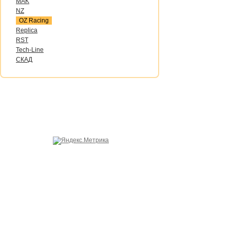
MAK
NZ
OZ Raсing
Replica
RST
Tech-Line
СКАД