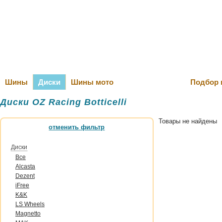
Оплата и Д
Шины
Диски
Шины мото
Подбор 
Диски OZ Raсing Botticelli
Товары не найдены
отменить фильтр
Диски
Все
Alcasta
Dezent
iFree
K&K
LS Wheels
Magnetto