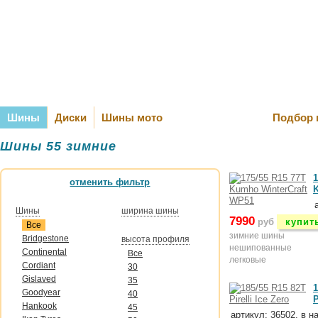
Оплата и Д
Шины
Диски
Шины мото
Подбор 
Шины 55 зимние
1
отменить фильтр
Шины
ширина шины
7990
руб
купит
Все
зимние шины
Bridgestone
высота профиля
нешипованные
Continental
Все
легковые
Cordiant
30
Gislaved
35
1
Goodyear
40
P
Hankook
45
артикул: 36502, в н