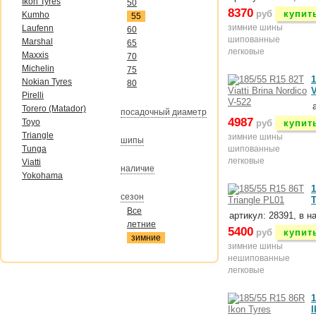
Ikon Tyres
50
8370
руб
купит
Kumho
55
зимние шины
Laufenn
60
шипованные
Marshal
65
легковые
Maxxis
70
Michelin
75
1
Nokian Tyres
80
V
Pirelli
Torero (Matador)
посадочный диаметр
4987
Toyo
руб
купит
Triangle
зимние шины
шипы
Tunga
шипованные
легковые
Viatti
наличие
Yokohama
1
сезон
T
Все
артикул: 28391, в н
летние
5400
руб
купит
зимние
зимние шины
нешипованные
легковые
1
I